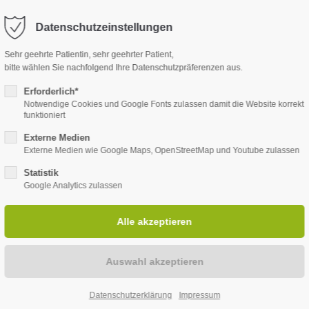
Datenschutzeinstellungen
port
Get in touch
Sehr geehrte Patientin, sehr geehrter Patient,
bitte wählen Sie nachfolgend Ihre Datenschutzpräferenzen aus.
ipsum dolor sit amet:
Erforderlich*
Cybersteel Inc.
Notwendige Cookies und Google Fonts zulassen damit die Website korrekt
376-293 City Road, Suite
funktioniert
San Francisco, CA 94102
Externe Medien
4h
Externe Medien wie Google Maps, OpenStreetMap und Youtube zulassen
UNGSSPEKTRUM
ANÄSTHESIE
PALLIATIVMEDIZIN
PATI
/ 365days
Have any questions?
Statistik
Google Analytics zulassen
+44 1234 567 890
Drop us a line
er support for our
info@yourdomain.com
mers
atenschutzerkläru
Fri 8:00am - 5:00pm
(GMT
Datenschutzerklärung
Impressum