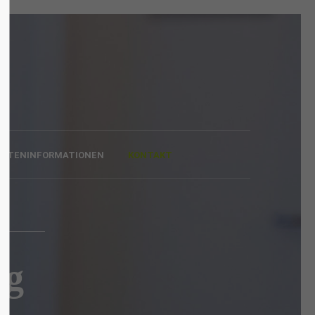
About us
Lorem ipsum dolor sit amet,
 600
consectetuer adipiscing elit.
Aenean commodo ligula eget
ENTENINFORMATIONEN
KONTAKT
dolor. Aenean massa. Cum sociis
natoque penatibus et magnis dis
parturient montes, nascetur
ridiculus mus. Donec quam felis,
ultricies nec.
ng